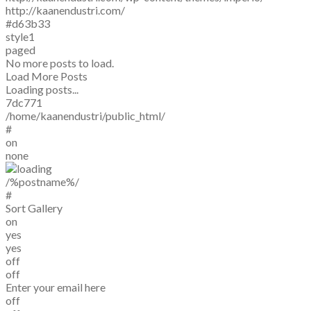
http://kaanendustri.com/
#d63b33
style1
paged
No more posts to load.
Load More Posts
Loading posts...
7dc771
/home/kaanendustri/public_html/
#
on
none
/%postname%/
#
Sort Gallery
on
yes
yes
off
off
Enter your email here
off