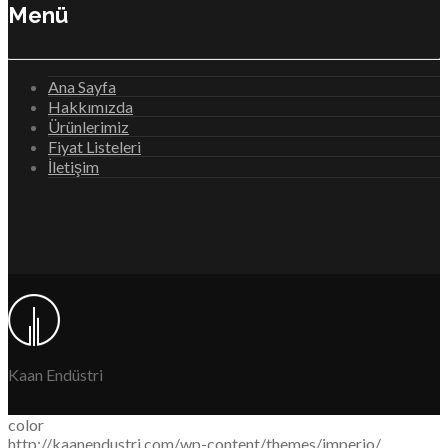
Menü
Ana Sayfa
Hakkımızda
Ürünlerimiz
Fiyat Listeleri
İletişim
Kaan Endüstri
color
http://kaanendustri.com/wp-content/themes/imperio/