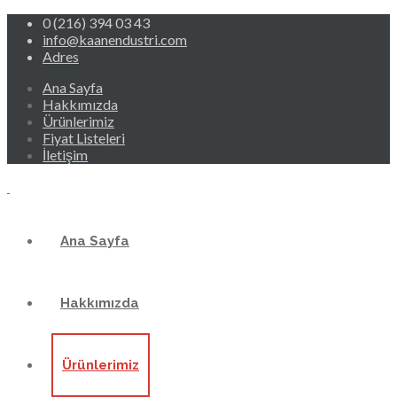
0 (216) 394 03 43
info@kaanendustri.com
Adres
Ana Sayfa
Hakkımızda
Ürünlerimiz
Fiyat Listeleri
İletişim
Ana Sayfa
Hakkımızda
Ürünlerimiz